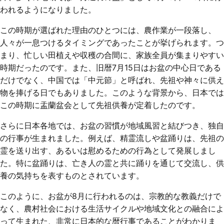
われるようになりました。
この時期が選ばれた理由のひとつには、農作業が一段落し、
人々が一息つけるタイミングであったことが挙げられます。つ
まり、忙しい田植えや収穫の合間に、家族全員が集まりやすい
時期だったのです。また、旧暦7月15日はお盆の中心日である
だけでなく、中国では「中元節」と呼ばれ、先祖や神々に供え
物を捧げる日でもありました。このような背景から、日本では
この時期に盂蘭盆会として先祖供養が定着したのです。
さらに日本各地では、お盆の習慣が地域風習と結びつき、独自
の行事が生まれました。例えば、精霊流しや盆踊りは、先祖の
霊を送り出す、あるいは慰めるための行為として発展しまし
た。特に盆踊りは、亡き人の霊と共に踊りを通じて交流し、供
養の気持ちを表すものとされています。
このように、お盆が8月に行われるのは、宗教的な教義だけで
なく、農村社会における生活サイクルや地域文化との融合によ
って生まれた、非常に日本的な暦行事であることがわかりま