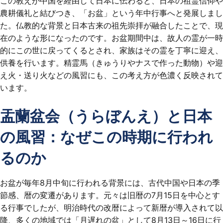
この教えが中国を経由して日本に伝わると、日本の祖霊信仰や
農耕儀礼と結びつき、「お盆」という年中行事へと発展しまし
た。仏教的な背景と日本古来の祖先崇拝が融合したことで、現
在のような形になったのです。お盆期間中は、故人の霊が一時
的にこの世に戻ってくるとされ、家族はその霊を丁寧に迎え、
供養を行います。精霊馬（きゅうりやナスで作った動物）や迎
え火・送り火などの風習にも、この考え方が色濃く反映されて
います。
盂蘭盆会（うらぼんえ）と日本
の風習：なぜこの時期に行われ
るのか
お盆が毎年8月中旬に行われる背景には、古代中国や日本の季
節感、暦の変遷があります。元々は旧暦の7月15日を中心とす
る行事でしたが、明治時代の改暦によって新暦が導入されて以
降、多くの地域では「月遅れの盆」として8月13日～16日に行