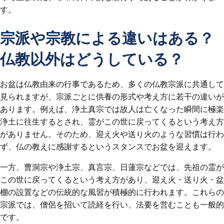
す。
宗派や宗教による違いはある？
仏教以外はどうしている？
お盆は仏教由来の行事であるため、多くの仏教宗派に共通して
見られますが、宗派ごとに供養の形式や考え方に若干の違いが
あります。例えば、浄土真宗では故人は亡くなった瞬間に極楽
浄土に往生するとされ、霊がこの世に戻ってくるという考え方
がありません。そのため、迎え火や送り火のような習慣は行わ
ず、仏の教えに感謝するというスタンスでお盆を迎えます。
一方、曹洞宗や浄土宗、真言宗、日蓮宗などでは、先祖の霊が
この世に戻ってくるという考え方があり、迎え火・送り火・盆
棚の設置などの伝統的な風習が積極的に行われます。これらの
宗派では、僧侶を招いて読経を行い、法要を営むことも一般的
です。