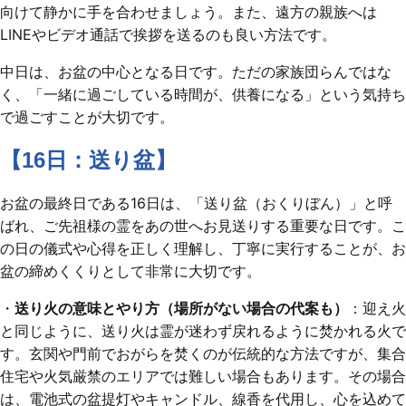
向けて静かに手を合わせましょう。また、遠方の親族へは
LINEやビデオ通話で挨拶を送るのも良い方法です。
中日は、お盆の中心となる日です。ただの家族団らんではな
く、「一緒に過ごしている時間が、供養になる」という気持ち
で過ごすことが大切です。
【16日：送り盆】
お盆の最終日である16日は、「送り盆（おくりぼん）」と呼
ばれ、ご先祖様の霊をあの世へお見送りする重要な日です。こ
の日の儀式や心得を正しく理解し、丁寧に実行することが、お
盆の締めくくりとして非常に大切です。
・
送り火の意味とやり方（場所がない場合の代案も）
：迎え火
と同じように、送り火は霊が迷わず戻れるように焚かれる火で
す。玄関や門前でおがらを焚くのが伝統的な方法ですが、集合
住宅や火気厳禁のエリアでは難しい場合もあります。その場合
は、電池式の盆提灯やキャンドル、線香を代用し、心を込めて