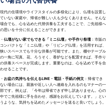
い場合の代替供養
現代の住環境やライフスタイルの多様化により、仏壇を設置し
ていない家庭や、帰省が難しい人も少なくありません。そんな
場合でも、心を込めた代替供養を工夫することで、ご先祖様へ
の思いを十分に伝えることができます。
・
仏壇がない家でもできる「ミニ仏壇」や手作り祭壇
：市販の
コンパクトな「ミニ仏壇」や「リビング仏壇」を活用すれば、
狭いスペースでも十分な供養が可能です。また、棚やテーブル
の一角に写真、花、ろうそく、香炉などを配置すれば、手作り
の供養スペースが完成します。重要なのは、心を込めて手を合
わせることです。
・
お盆の気持ちを伝えるLINE・電話・手紙の例文
：帰省でき
ない場合には、親族や近しい人へ連絡を入れるのもマナーの一
部です。例えば、「今年は帰省できず申し訳ありません。心の
中でご先祖様に手を合わせ、感謝をお伝えしています。」とい
うような、気持ちを込めたメッセージを送ると良いでしょう。