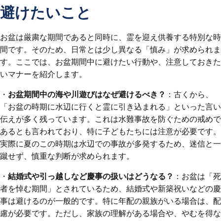
避けたいこと
お盆は厳粛な期間であると同時に、霊を迎え供養する特別な時
間です。そのため、日常とは少し異なる「慎み」が求められま
す。ここでは、お盆期間中に避けたい行動や、注意しておきた
いマナーを紹介します。
・
お盆期間中の海や川遊びはなぜ避けるべき？
：古くから、
「お盆の時期に水辺に行くと霊に引き込まれる」といった言い
伝えが多く残っています。これは水難事故を防ぐための戒めで
あるとも言われており、特に子どもたちには注意が必要です。
実際に夏のこの時期は水辺での事故が多発するため、迷信と一
蹴せず、慎重な判断が求められます。
・
結婚式や引っ越しなど慶事の扱いはどうなる？
：お盆は「死
者を悼む期間」とされているため、結婚式や新築祝いなどの慶
事は避けるのが一般的です。特に年配の親族がいる場合は、配
慮が必要です。ただし、家族の理解がある場合や、やむを得な