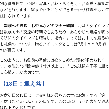
別な供養棚で、位牌・写真・お花・ろうそく・お線香・精霊馬
などを飾ります。家族で作ることができる手作り精霊棚も近年
注目されています。
・
親族への挨拶、お中元などのマナー確認
：お盆のタイミング
は親族同士の交流の時期でもあるため、あらかじめ連絡を取っ
て訪問のタイミングを確認し、場合によってはお中元を贈るの
も礼儀の一つです。贈るタイミングとしては7月中旬〜8月初
旬が目安です。
このように、お盆前の準備には心をこめた行動が求められま
す。物理的な掃除や飾り付け以上に、「ご先祖様を丁寧に迎え
る心構え」が大切です。
【13日：迎え盆】
お盆初日の13日は、ご先祖様の霊をこの世にお迎えする「迎
え盆（むかえぼん）」の日です。この日に行うべき大切な儀式
は以下のとおりです。