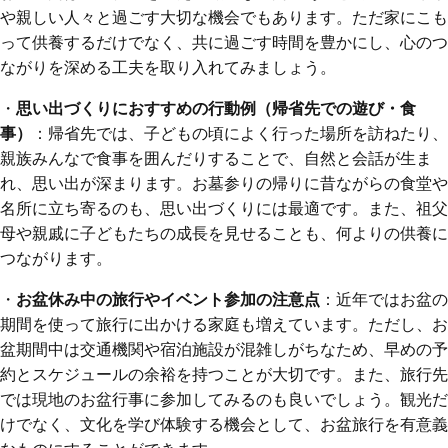
や親しい人々と過ごす大切な機会でもあります。ただ家にこも
って供養するだけでなく、共に過ごす時間を豊かにし、心のつ
ながりを深める工夫を取り入れてみましょう。
・
思い出づくりにおすすめの行動例（帰省先での遊び・食
事）
：帰省先では、子どもの頃によく行った場所を訪ねたり、
親族みんなで食事を囲んだりすることで、自然と会話が生ま
れ、思い出が深まります。お墓参りの帰りに昔ながらの食堂や
名所に立ち寄るのも、思い出づくりには最適です。また、祖父
母や親戚に子どもたちの成長を見せることも、何よりの供養に
つながります。
・
お盆休み中の旅行やイベント参加の注意点
：近年ではお盆の
期間を使って旅行に出かける家庭も増えています。ただし、お
盆期間中は交通機関や宿泊施設が混雑しがちなため、早めの予
約とスケジュールの余裕を持つことが大切です。また、旅行先
では現地のお盆行事に参加してみるのも良いでしょう。観光だ
けでなく、文化を学び体験する機会として、お盆旅行を有意義