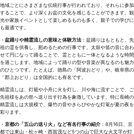
地域ごとにさまざまな伝統行事が行われており、それらに参加
することで、より深くお盆の文化を感じることができます。観
光や家族イベントとして楽しめるものも多く、親子での学びに
も最適です。
・
盆踊りや精霊流しの意味と体験方法
：盆踊りはもともと、先
祖の霊を供養し、慰めるための行事です。太鼓や笛の音に合わ
せて円になって踊ることで、霊とともに一体となるような時間
を過ごします。地域によって踊りの型や音楽が異なるのも魅力
のひとつです。たとえば、徳島の「阿波おどり」や、岐阜県の
「郡上おどり」は全国的にも有名です。
精霊流しは、灯籠や小舟に火を灯し、川や海に流すことで、ご
先祖様をあの世へ送り出す行為を象徴しています。特に長崎の
精霊流しは大規模で、爆竹の音やきらびやかな灯篭が夏の夜を
彩ります。
・
京都の「五山の送り火」など有名行事の紹介
：8月16日、京
都では東山・松ヶ崎・西賀茂など5つの山で巨大な火文字が灯