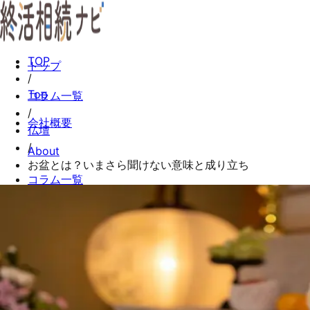
TOP
トップ
/
Top
コラム一覧
/
会社概要
仏壇
/
About
お盆とは？いまさら聞けない意味と成り立ち
コラム一覧
Columns
お問い合わせ
Contact