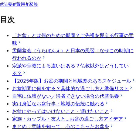
#
法要
#
費用
#
家族
目次
「お盆」とは何のための期間？ご先祖を迎える行事の意
味
盂蘭盆会（うらぼんえ）と日本の風習：なぜこの時期に
行われるのか
宗派や宗教による違いはある？仏教以外はどうしてい
る？
【2025年版】お盆の期間と地域差のあるスケジュール
お盆期間に何をする？具体的な過ごし方と準備リスト
自宅に仏壇がない／帰省できない場合の代替供養
実は身近なお盆行事：地域の伝統に触れる
お盆にやってはいけないこと・避けたいこと
家族・カップル・友人と…お盆の過ごし方アイデア
まとめ：意味を知って、心のこもったお盆を