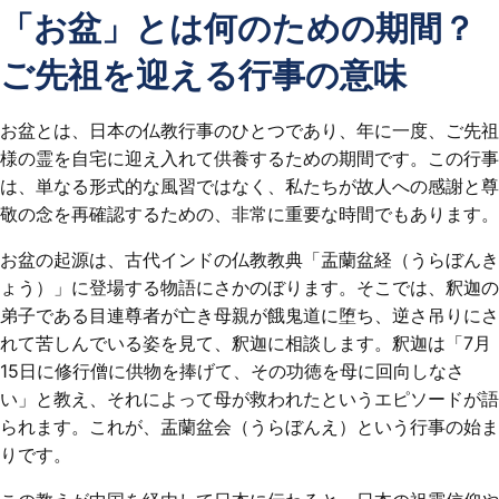
「お盆」とは何のための期間？
ご先祖を迎える行事の意味
お盆とは、日本の仏教行事のひとつであり、年に一度、ご先祖
様の霊を自宅に迎え入れて供養するための期間です。この行事
は、単なる形式的な風習ではなく、私たちが故人への感謝と尊
敬の念を再確認するための、非常に重要な時間でもあります。
お盆の起源は、古代インドの仏教教典「盂蘭盆経（うらぼんき
ょう）」に登場する物語にさかのぼります。そこでは、釈迦の
弟子である目連尊者が亡き母親が餓鬼道に堕ち、逆さ吊りにさ
れて苦しんでいる姿を見て、釈迦に相談します。釈迦は「7月
15日に修行僧に供物を捧げて、その功徳を母に回向しなさ
い」と教え、それによって母が救われたというエピソードが語
られます。これが、盂蘭盆会（うらぼんえ）という行事の始ま
りです。