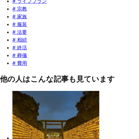
#
ライフプラン
#
宗教
#
家族
#
服装
#
法要
#
相続
#
終活
#
葬儀
#
費用
他の人はこんな記事も見ています