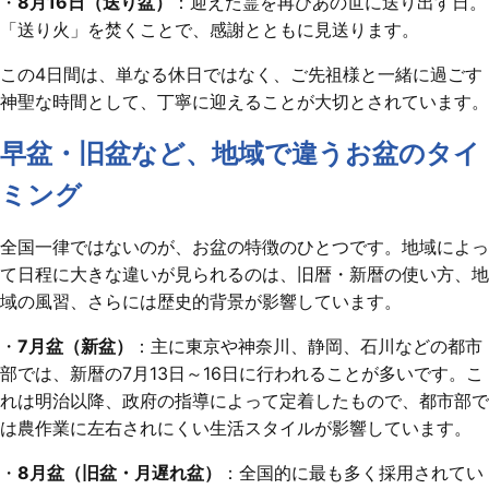
・
8月16日（送り盆）
：迎えた霊を再びあの世に送り出す日。
「送り火」を焚くことで、感謝とともに見送ります。
この4日間は、単なる休日ではなく、ご先祖様と一緒に過ごす
神聖な時間として、丁寧に迎えることが大切とされています。
早盆・旧盆など、地域で違うお盆のタイ
ミング
全国一律ではないのが、お盆の特徴のひとつです。地域によっ
て日程に大きな違いが見られるのは、旧暦・新暦の使い方、地
域の風習、さらには歴史的背景が影響しています。
・
7月盆（新盆）
：主に東京や神奈川、静岡、石川などの都市
部では、新暦の7月13日～16日に行われることが多いです。こ
れは明治以降、政府の指導によって定着したもので、都市部で
は農作業に左右されにくい生活スタイルが影響しています。
・
8月盆（旧盆・月遅れ盆）
：全国的に最も多く採用されてい