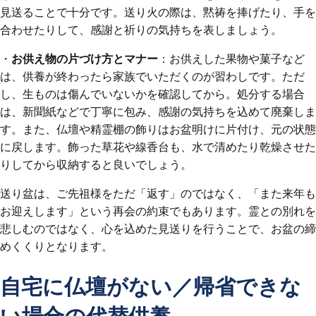
見送ることで十分です。送り火の際は、黙祷を捧げたり、手を
合わせたりして、感謝と祈りの気持ちを表しましょう。
・
お供え物の片づけ方とマナー
：お供えした果物や菓子など
は、供養が終わったら家族でいただくのが習わしです。ただ
し、生ものは傷んでいないかを確認してから。処分する場合
は、新聞紙などで丁寧に包み、感謝の気持ちを込めて廃棄しま
す。また、仏壇や精霊棚の飾りはお盆明けに片付け、元の状態
に戻します。飾った草花や線香台も、水で清めたり乾燥させた
りしてから収納すると良いでしょう。
送り盆は、ご先祖様をただ「返す」のではなく、「また来年も
お迎えします」という再会の約束でもあります。霊との別れを
悲しむのではなく、心を込めた見送りを行うことで、お盆の締
めくくりとなります。
自宅に仏壇がない／帰省できな