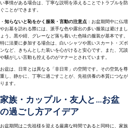
い事情がある場合は、丁寧な説明を添えることでトラブルを防
ぐことができます。
・
知らないと恥をかく服装・言動の注意点
：お盆期間中に仏壇
やお墓を訪れる際には、派手な色や露出の多い服装は避けまし
ょう。黒や紺、グレーなど落ち着いた色味の服装が基本です。
特に法要に参加する場合は、白いシャツや黒いスカート・ズボ
ンなど、きちんとした装いを心がけると安心です。また、冗談
や騒がしい言動も控えるのがマナーとされています。
お盆は、日常とは異なる「非日常」の空間です。その空気を尊
重し、静かに、丁寧に過ごすことが、先祖供養の本質につなが
ります。
家族・カップル・友人と…お盆
の過ごし方アイデア
お盆期間はご先祖様を迎える厳粛な時間であると同時に、家族