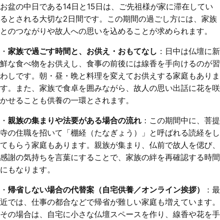
お盆の中日である14日と15日は、ご先祖様が家に滞在してい
るとされる大切な2日間です。この期間の過ごし方には、家族
とのつながりや故人への思いを込めることが求められます。
・
家族で過ごす時間と、お供え・おもてなし
：日中は仏壇に新
鮮な食べ物をお供えし、食事の前後には線香を手向けるのが習
わしです。朝・昼・晩と料理を変えてお供えする家庭もありま
す。また、家族で食卓を囲みながら、故人の思い出話に花を咲
かせることも供養の一環とされます。
・
親族の集まりや法要がある場合の流れ
：この期間中に、菩提
寺の住職を招いて「棚経（たなぎょう）」と呼ばれる読経をし
てもらう家庭もあります。親族が集まり、仏前で故人を偲び、
感謝の気持ちを言葉にすることで、家族の絆を再確認する時間
にもなります。
・
帰省しない場合の代替案（自宅供養／オンライン挨拶）
：最
近では、仕事の都合などで帰省が難しい家庭も増えています。
その場合は、自宅に小さな仏壇スペースを作り、線香や花を手