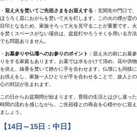
・
迎え火を焚いてご先祖さまをお迎えする
：玄関先や門口で、
ほうろく皿におがらを焚いて火を灯します。この火の煙が霊の
目印となるため、家族そろって火を見守ることが重要です。火
を焚くスペースがない場合は、盆提灯やろうそくを用いる方法
でも問題ありません。
・
お墓参りや仏壇へのお参りのポイント
：迎え火の前にお墓参
りをする家庭もあります。お墓では水をかけて清め、花や供物
を供え、線香を焚いて静かに手を合わせます。仏壇にも同様に
お供えをし、家族一人ひとりが手を合わせることで、故人との
心の対話が生まれます。
この日からお盆期間が始まります。普段の生活とは少し違った
時間の流れを感じながら、ご先祖様との再会を心穏やかに迎え
ましょう。
【14日～15日：中日】