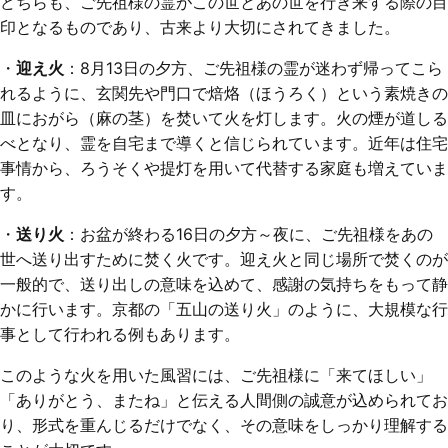
どちらも、ご先祖様の霊がこの世とあの世を行き来する際の目
印となるものであり、古来より大切にされてきました。
・
迎え火
：8月13日の夕方、ご先祖様の霊が迷わず帰ってこら
れるように、玄関先や門口で焙烙（ほうろく）という素焼きの
皿におがら（麻の茎）を焚いて火を灯します。火の煙が道しる
べとなり、霊を自宅まで導くと信じられています。近年は住宅
事情から、ろうそくや提灯を用いて代替する家庭も増えていま
す。
・
送り火
：お盆が終わる16日の夕方～夜に、ご先祖様をあの
世へ送り出すために焚く火です。迎え火と同じ場所で焚くのが
一般的で、送り出しの意味を込めて、感謝の気持ちをもって静
かに行います。京都の「五山の送り火」のように、大規模な行
事として行われる例もあります。
このような火を用いた風習には、ご先祖様に「来てほしい」
「ありがとう、またね」と伝える人間側の誠意が込められてお
り、形式を重んじるだけでなく、その意味をしっかり理解する