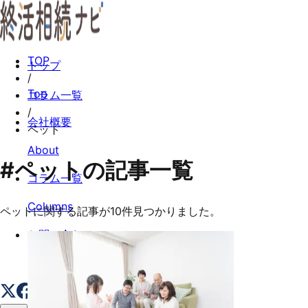
TOP
トップ
/
Top
コラム一覧
/
会社概要
ペット
About
#
ペット
の記事一覧
コラム一覧
Columns
ペット
に関する記事が
10
件見つかりました。
お問い合わせ
Contact