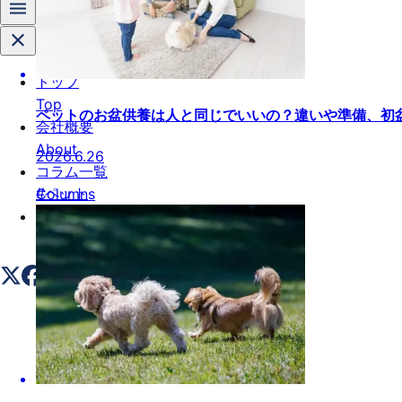
トップ
Top
ペットのお盆供養は人と同じでいいの？違いや準備、初
会社概要
About
2026.6.26
コラム一覧
#
ペット
Columns
お問い合わせ
Contact