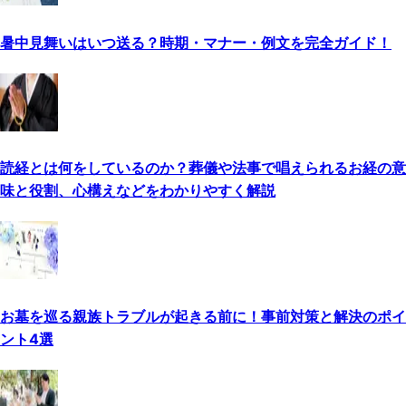
暑中見舞いはいつ送る？時期・マナー・例文を完全ガイド！
読経とは何をしているのか？葬儀や法事で唱えられるお経の意
味と役割、心構えなどをわかりやすく解説
お墓を巡る親族トラブルが起きる前に！事前対策と解決のポイ
ント4選