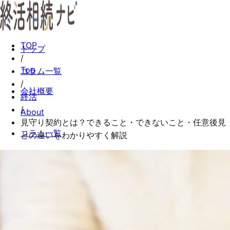
TOP
トップ
/
Top
コラム一覧
/
会社概要
終活
/
About
見守り契約とは？できること・できないこと・任意後見
コラム一覧
との違いをわかりやすく解説
Columns
お問い合わせ
Contact