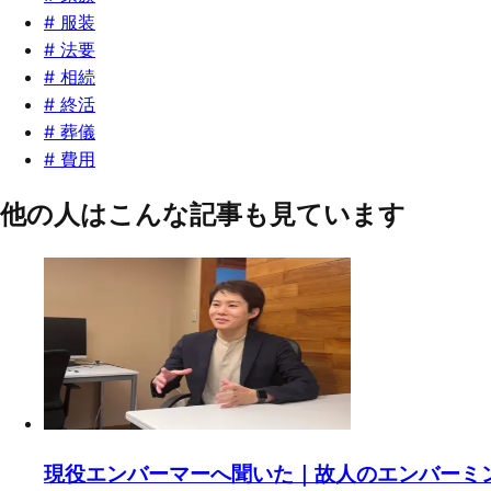
#
服装
#
法要
#
相続
#
終活
#
葬儀
#
費用
他の人はこんな記事も見ています
現役エンバーマーへ聞いた｜故人のエンバーミ