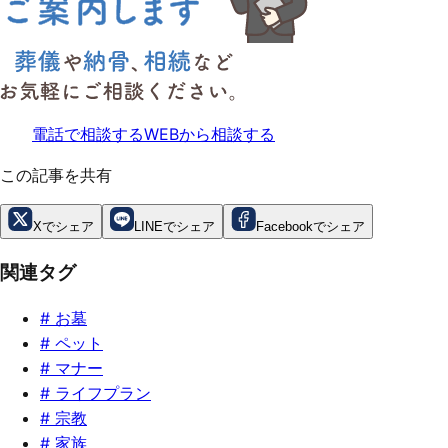
電話で相談する
WEBから相談する
この記事を共有
Xでシェア
LINEでシェア
Facebookでシェア
関連タグ
#
お墓
#
ペット
#
マナー
#
ライフプラン
#
宗教
#
家族