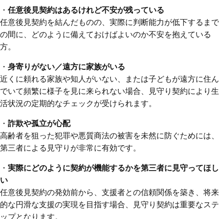
・
任意後見契約はあるけれど不安が残っている
任意後見契約を結んだものの、実際に判断能力が低下するまで
の間に、どのように備えておけばよいのか不安を抱えている
方。
・
身寄りがない／遠方に家族がいる
近くに頼れる家族や知人がいない、または子どもが遠方に住ん
でいて頻繁に様子を見に来られない場合、見守り契約により生
活状況の定期的なチェックが受けられます。
・
詐欺や孤立が心配
高齢者を狙った犯罪や悪質商法の被害を未然に防ぐためには、
第三者による見守りが非常に有効です。
・
実際にどのように契約が機能するかを第三者に見守ってほし
い
任意後見契約の発効前から、支援者との信頼関係を築き、将来
的な円滑な支援の実現を目指す場合、見守り契約は重要なステ
ップとなります。