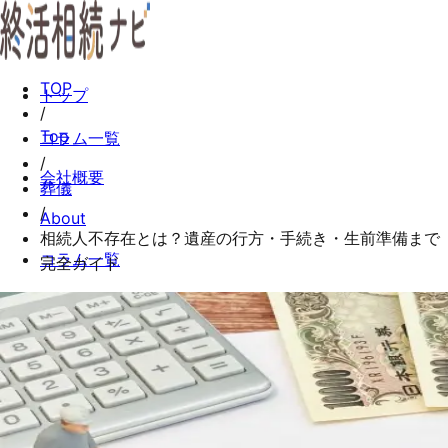
TOP
トップ
/
Top
コラム一覧
/
会社概要
葬儀
/
About
相続人不存在とは？遺産の行方・手続き・生前準備まで
コラム一覧
完全ガイド
Columns
お問い合わせ
Contact