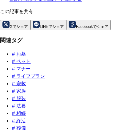
この記事を共有
Xでシェア
LINEでシェア
Facebookでシェア
関連タグ
#
お墓
#
ペット
#
マナー
#
ライフプラン
#
宗教
#
家族
#
服装
#
法要
#
相続
#
終活
#
葬儀