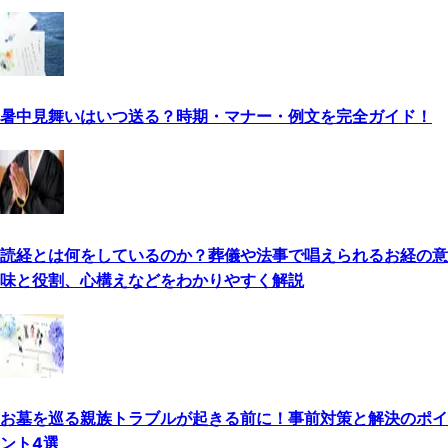
暑中見舞いはいつ送る？時期・マナー・例文を完全ガイド！
読経とは何をしているのか？葬儀や法事で唱えられるお経の意
味と役割、心構えなどをわかりやすく解説
お墓を巡る親族トラブルが起きる前に！事前対策と解決のポイ
ント4選