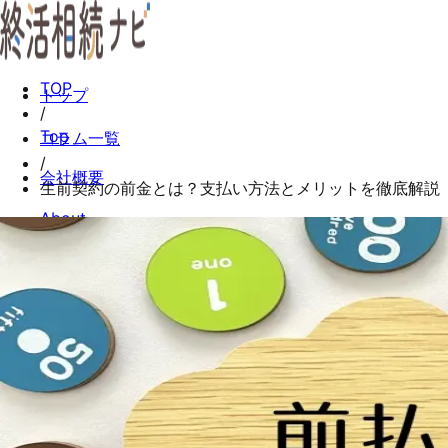
TOP
トップ
/
Top
コラム一覧
/
会社概要
生前契約の前金とは？支払い方法とメリットを徹底解説
About
コラム一覧
Columns
お問い合わせ
Contact