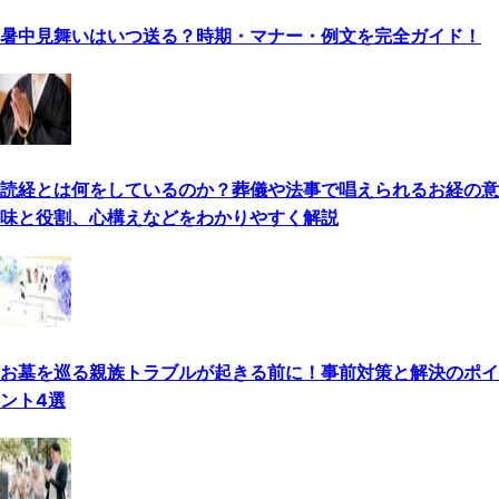
暑中見舞いはいつ送る？時期・マナー・例文を完全ガイド！
読経とは何をしているのか？葬儀や法事で唱えられるお経の意
味と役割、心構えなどをわかりやすく解説
お墓を巡る親族トラブルが起きる前に！事前対策と解決のポイ
ント4選