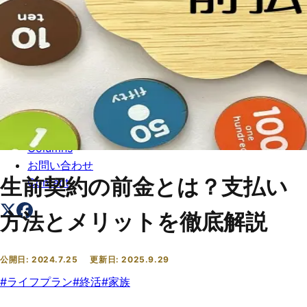
トップ
Top
会社概要
About
コラム一覧
Columns
お問い合わせ
生前契約の前金とは？支払い
Contact
方法とメリットを徹底解説
公開日:
2024.7.25
更新日:
2025.9.29
#
ライフプラン
#
終活
#
家族