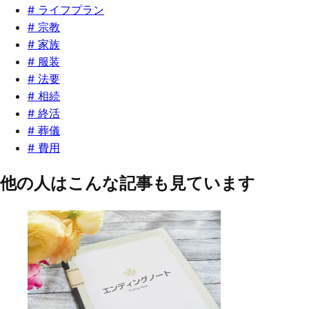
#
ライフプラン
#
宗教
#
家族
#
服装
#
法要
#
相続
#
終活
#
葬儀
#
費用
他の人はこんな記事も見ています