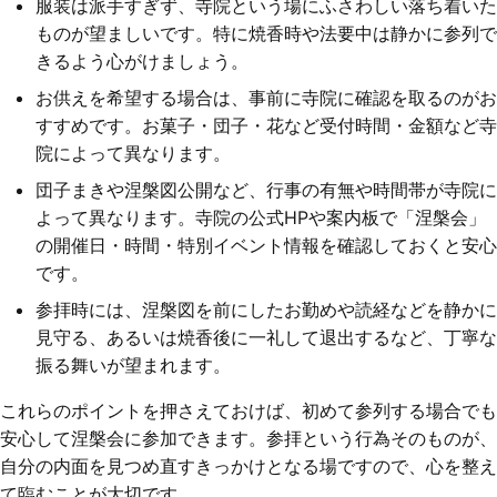
服装は派手すぎず、寺院という場にふさわしい落ち着いた
ものが望ましいです。特に焼香時や法要中は静かに参列で
きるよう心がけましょう。
お供えを希望する場合は、事前に寺院に確認を取るのがお
すすめです。お菓子・団子・花など受付時間・金額など寺
院によって異なります。
団子まきや涅槃図公開など、行事の有無や時間帯が寺院に
よって異なります。寺院の公式HPや案内板で「涅槃会」
の開催日・時間・特別イベント情報を確認しておくと安心
です。
参拝時には、涅槃図を前にしたお勤めや読経などを静かに
見守る、あるいは焼香後に一礼して退出するなど、丁寧な
振る舞いが望まれます。
これらのポイントを押さえておけば、初めて参列する場合でも
安心して涅槃会に参加できます。参拝という行為そのものが、
自分の内面を見つめ直すきっかけとなる場ですので、心を整え
て臨むことが大切です。