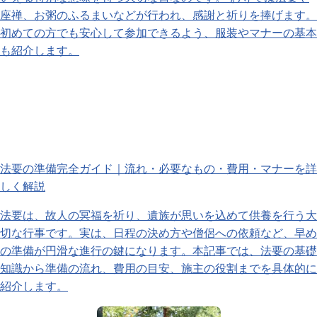
座禅、お粥のふるまいなどが行われ、感謝と祈りを捧げます。
初めての方でも安心して参加できるよう、服装やマナーの基本
も紹介します。
法要の準備完全ガイド｜流れ・必要なもの・費用・マナーを詳
しく解説
法要は、故人の冥福を祈り、遺族が思いを込めて供養を行う大
切な行事です。実は、日程の決め方や僧侶への依頼など、早め
の準備が円滑な進行の鍵になります。本記事では、法要の基礎
知識から準備の流れ、費用の目安、施主の役割までを具体的に
紹介します。