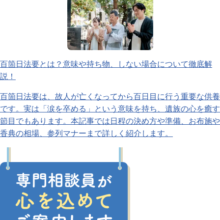
百箇日法要とは？意味や持ち物、しない場合について徹底解
説！
百箇日法要は、故人が亡くなってから百日目に行う重要な供養
です。実は「涙を卒める」という意味を持ち、遺族の心を癒す
節目でもあります。本記事では日程の決め方や準備、お布施や
香典の相場、参列マナーまで詳しく紹介します。