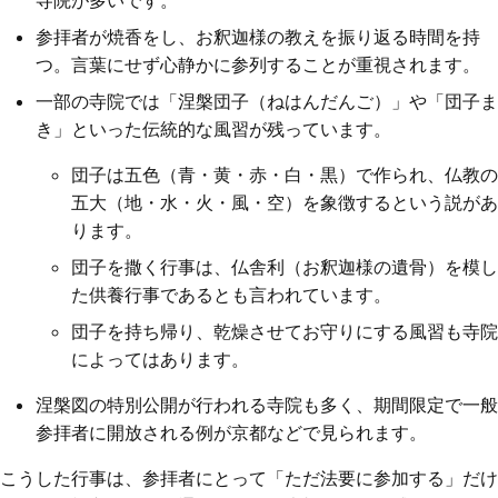
参拝者が焼香をし、お釈迦様の教えを振り返る時間を持
つ。言葉にせず心静かに参列することが重視されます。
一部の寺院では「涅槃団子（ねはんだんご）」や「団子ま
き」といった伝統的な風習が残っています。
団子は五色（青・黄・赤・白・黒）で作られ、仏教の
五大（地・水・火・風・空）を象徴するという説があ
ります。
団子を撒く行事は、仏舎利（お釈迦様の遺骨）を模し
た供養行事であるとも言われています。
団子を持ち帰り、乾燥させてお守りにする風習も寺院
によってはあります。
涅槃図の特別公開が行われる寺院も多く、期間限定で一般
参拝者に開放される例が京都などで見られます。
こうした行事は、参拝者にとって「ただ法要に参加する」だけ