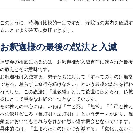
このように、時期は比較的一定ですが、寺院毎の案内を確認す
ることでより確実に参拝できます。
お釈迦様の最後の説法と入滅
涅槃会の根底にあるのは、お釈迦様が入滅直前に残された最後
の教えとその意味です。
お釈迦様は入滅前夜、弟子たちに対して「すべてのものは無常
である。怠らずに修行を続けなさい」という最後の説法を行わ
れました。この説法は「遺教経」として後世に伝えられ、仏教
徒にとって重要なお経の一つとなっています。
その教えの中心には、いわば「生と死」「無常」「自己と教え
への依りどころ（自灯明・法灯明）」というテーマがあり、涅
槃会においてもこれらを静かに思い返す機会となっています。
具体的には、「生まれたものはいつか滅する」「変化しないも