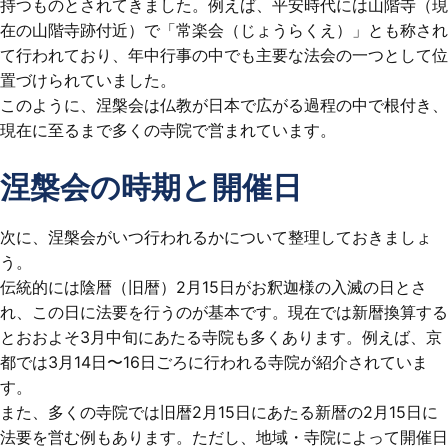
持つものとされてきました。例えば、平安時代には山階寺（現
在の山階寺跡付近）で「常楽会（じょうらくえ）」とも称され
て行われており、年中行事の中でも主要な法会の一つとして位
置づけられていました。
このように、涅槃会は仏教が日本で広がる過程の中で根付き、
現在に至るまで多くの寺院で営まれています。
涅槃会の時期と開催日
次に、涅槃会がいつ行われるかについて整理しておきましょ
う。
伝統的には陰暦（旧暦）2月15日がお釈迦様の入滅の日とさ
れ、この日に法要を行うのが基本です。現在では新暦換算する
とおおよそ3月中旬にあたる寺院も多くあります。例えば、京
都では3月14日〜16日ごろに行われる寺院が紹介されていま
す。
また、多くの寺院では旧暦2月15日にあたる新暦の2月15日に
法要を営む例もあります。ただし、地域・寺院によって開催日