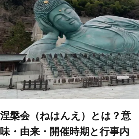
トップ
Top
会社概要
About
コラム一覧
Columns
お問い合わせ
Contact
涅槃会（ねはんえ）とは？意
味・由来・開催時期と行事内