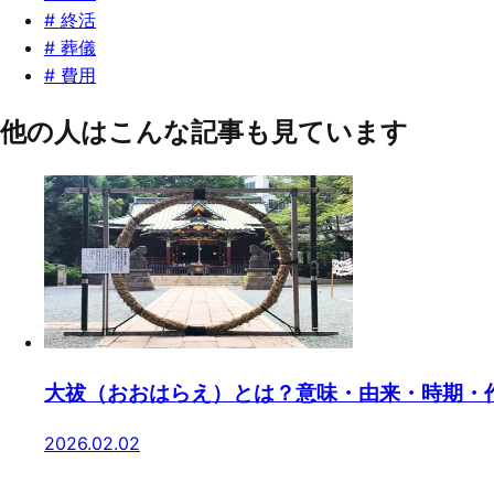
#
相続
#
終活
#
葬儀
#
費用
他の人はこんな記事も見ています
大祓（おおはらえ）とは？意味・由来・時期・
2026.02.02