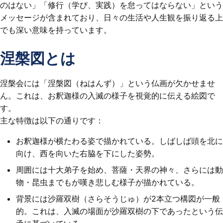
のはない」「修行（学び、実践）を怠ってはならない」という
メッセージが含まれており、日々の生活や人生観を振り返る上
でも深い意味を持っています。
涅槃図とは
涅槃会には「涅槃図（ねはんず）」という仏画が欠かせませ
ん。これは、お釈迦様の入滅の様子を視覚的に伝える絵図で
す。
主な特徴は以下の通りです：
お釈迦様が横たわる姿で描かれている。しばしば頭を北に
向け、西を向いた右脇を下にした姿勢。
周囲には十大弟子を始め、菩薩・天界の神々、さらには動
物・昆虫までもが嘆き悲しむ様子が描かれている。
背景には沙羅双樹（さらそうじゅ）が2本立つ構図が一般
的。これは、入滅の場面が沙羅双樹の下であったという伝