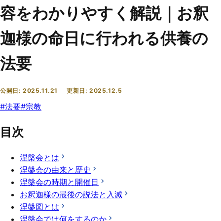
容をわかりやすく解説｜お釈
迦様の命日に行われる供養の
法要
公開日:
2025.11.21
更新日:
2025.12.5
#
法要
#
宗教
目次
涅槃会とは
涅槃会の由来と歴史
涅槃会の時期と開催日
お釈迦様の最後の説法と入滅
涅槃図とは
涅槃会では何をするのか