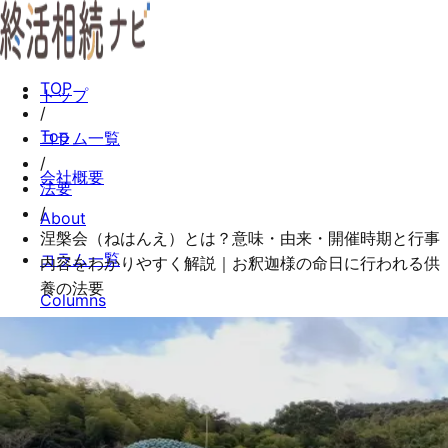
TOP
トップ
/
Top
コラム一覧
/
会社概要
法要
/
About
涅槃会（ねはんえ）とは？意味・由来・開催時期と行事
コラム一覧
内容をわかりやすく解説｜お釈迦様の命日に行われる供
養の法要
Columns
お問い合わせ
Contact