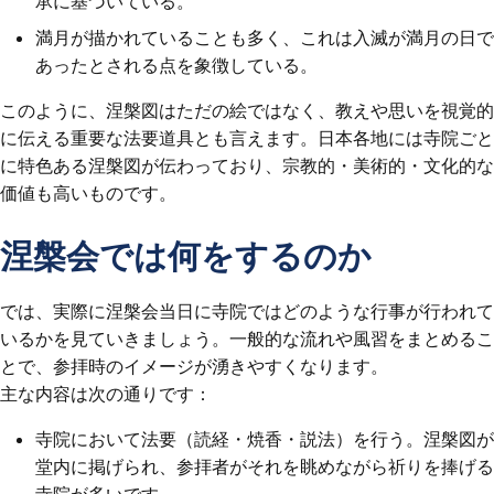
承に基づいている。
満月が描かれていることも多く、これは入滅が満月の日で
あったとされる点を象徴している。
このように、涅槃図はただの絵ではなく、教えや思いを視覚的
に伝える重要な法要道具とも言えます。日本各地には寺院ごと
に特色ある涅槃図が伝わっており、宗教的・美術的・文化的な
価値も高いものです。
涅槃会では何をするのか
では、実際に涅槃会当日に寺院ではどのような行事が行われて
いるかを見ていきましょう。一般的な流れや風習をまとめるこ
とで、参拝時のイメージが湧きやすくなります。
主な内容は次の通りです：
寺院において法要（読経・焼香・説法）を行う。涅槃図が
堂内に掲げられ、参拝者がそれを眺めながら祈りを捧げる
寺院が多いです。