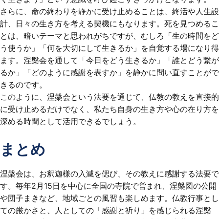
さらに、命の終わりを静かに受け止めることは、終活や人生設
計、日々の生き方を考える契機にもなります。死を見つめるこ
とは、暗いテーマと思われがちですが、むしろ「生の時間をど
う使うか」「何を大切にして生きるか」を自覚する場になり得
ます。涅槃会を通して「今日をどう生きるか」「誰とどう繋が
るか」「どのように感謝を表すか」を静かに問い直すことがで
きるのです。
このように、涅槃会という法要を通じて、仏教の教えを直接的
に受け止めるだけでなく、私たち自身の生き方や心の在り方を
深める時間として活用できるでしょう。
まとめ
涅槃会は、お釈迦様の入滅を偲び、その教えに感謝する法要で
す。毎年2月15日を中心に全国の寺院で営まれ、涅槃図の公開
や団子まきなど、地域ごとの風習も楽しめます。仏教行事とし
ての厳かさと、人としての「感謝と祈り」を感じられる涅槃