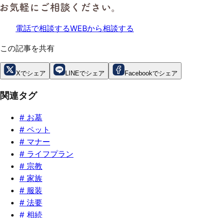
電話で相談する
WEBから相談する
この記事を共有
Xでシェア
LINEでシェア
Facebookでシェア
関連タグ
#
お墓
#
ペット
#
マナー
#
ライフプラン
#
宗教
#
家族
#
服装
#
法要