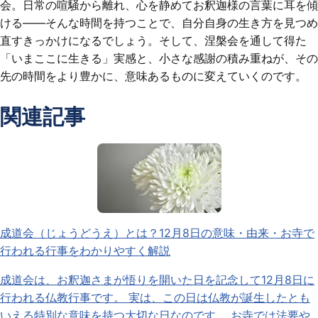
会。日常の喧騒から離れ、心を静めてお釈迦様の言葉に耳を傾
ける——そんな時間を持つことで、自分自身の生き方を見つめ
直すきっかけになるでしょう。そして、涅槃会を通して得た
「いまここに生きる」実感と、小さな感謝の積み重ねが、その
先の時間をより豊かに、意味あるものに変えていくのです。
関連記事
成道会（じょうどうえ）とは？12月8日の意味・由来・お寺で
行われる行事をわかりやすく解説
成道会は、お釈迦さまが悟りを開いた日を記念して12月8日に
行われる仏教行事です。 実は、この日は仏教が誕生したとも
いえる特別な意味を持つ大切な日なのです。 お寺では法要や