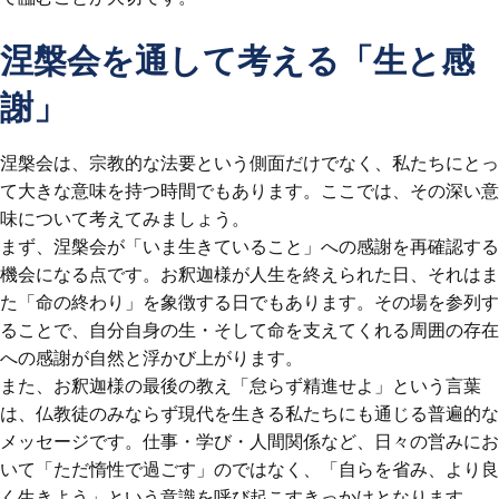
涅槃会を通して考える「生と感
謝」
涅槃会は、宗教的な法要という側面だけでなく、私たちにとっ
て大きな意味を持つ時間でもあります。ここでは、その深い意
味について考えてみましょう。
まず、涅槃会が「いま生きていること」への感謝を再確認する
機会になる点です。お釈迦様が人生を終えられた日、それはま
た「命の終わり」を象徴する日でもあります。その場を参列す
ることで、自分自身の生・そして命を支えてくれる周囲の存在
への感謝が自然と浮かび上がります。
また、お釈迦様の最後の教え「怠らず精進せよ」という言葉
は、仏教徒のみならず現代を生きる私たちにも通じる普遍的な
メッセージです。仕事・学び・人間関係など、日々の営みにお
いて「ただ惰性で過ごす」のではなく、「自らを省み、より良
く生きよう」という意識を呼び起こすきっかけとなります。