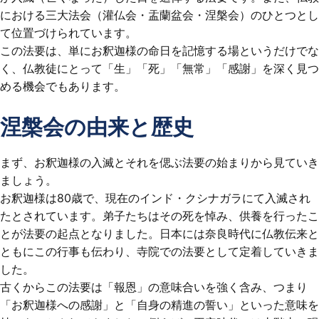
における三大法会（灌仏会・盂蘭盆会・涅槃会）のひとつとし
て位置づけられています。
この法要は、単にお釈迦様の命日を記憶する場というだけでな
く、仏教徒にとって「生」「死」「無常」「感謝」を深く見つ
める機会でもあります。
涅槃会の由来と歴史
まず、お釈迦様の入滅とそれを偲ぶ法要の始まりから見ていき
ましょう。
お釈迦様は80歳で、現在のインド・クシナガラにて入滅され
たとされています。弟子たちはその死を悼み、供養を行ったこ
とが法要の起点となりました。日本には奈良時代に仏教伝来と
ともにこの行事も伝わり、寺院での法要として定着していきま
した。
古くからこの法要は「報恩」の意味合いを強く含み、つまり
「お釈迦様への感謝」と「自身の精進の誓い」といった意味を