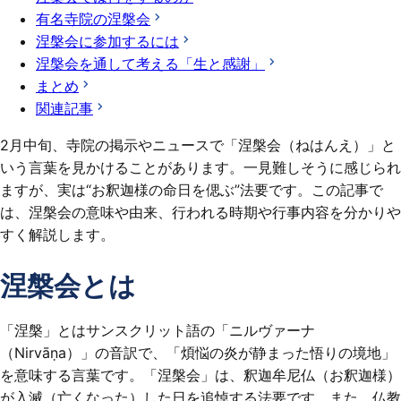
有名寺院の涅槃会
涅槃会に参加するには
涅槃会を通して考える「生と感謝」
まとめ
関連記事
2月中旬、寺院の掲示やニュースで「涅槃会（ねはんえ）」と
いう言葉を見かけることがあります。一見難しそうに感じられ
ますが、実は“お釈迦様の命日を偲ぶ”法要です。この記事で
は、涅槃会の意味や由来、行われる時期や行事内容を分かりや
すく解説します。
涅槃会とは
「涅槃」とはサンスクリット語の「ニルヴァーナ
（Nirvāṇa）」の音訳で、「煩悩の炎が静まった悟りの境地」
を意味する言葉です。「涅槃会」は、釈迦牟尼仏（お釈迦様）
が入滅（亡くなった）した日を追悼する法要です。また、仏教