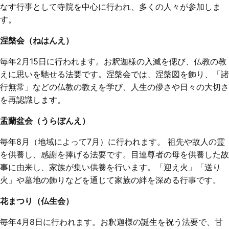
なす行事として寺院を中心に行われ、多くの人々が参加しま
す。
涅槃会（ねはんえ）
毎年2月15日に行われます。お釈迦様の入滅を偲び、仏教の教
えに思いを馳せる法要です。涅槃会では、涅槃図を飾り、「諸
行無常」などの仏教の教えを学び、人生の儚さや日々の大切さ
を再認識します。
盂蘭盆会（うらぼんえ）
毎年8月（地域によって7月）に行われます。 祖先や故人の霊
を供養し、感謝を捧げる法要です。目連尊者の母を供養した故
事に由来し、家族が集い供養を行います。「迎え火」「送り
火」や墓地の飾りなどを通じて家族の絆を深める行事です。
花まつり（仏生会）
毎年4月8日に行われます。お釈迦様の誕生を祝う法要で、甘