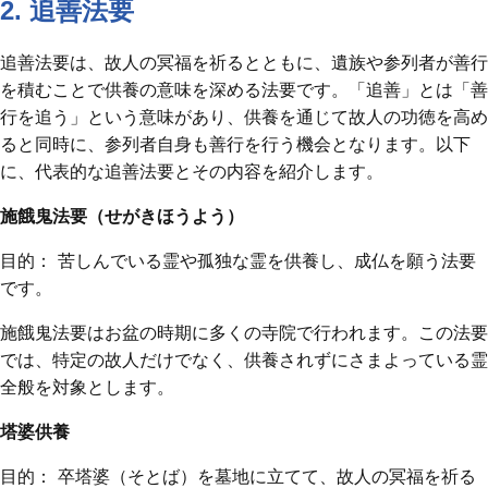
2. 追善法要
追善法要は、故人の冥福を祈るとともに、遺族や参列者が善行
を積むことで供養の意味を深める法要です。「追善」とは「善
行を追う」という意味があり、供養を通じて故人の功徳を高め
ると同時に、参列者自身も善行を行う機会となります。以下
に、代表的な追善法要とその内容を紹介します。
施餓鬼法要（せがきほうよう）
目的： 苦しんでいる霊や孤独な霊を供養し、成仏を願う法要
です。
施餓鬼法要はお盆の時期に多くの寺院で行われます。この法要
では、特定の故人だけでなく、供養されずにさまよっている霊
全般を対象とします。
塔婆供養
目的： 卒塔婆（そとば）を墓地に立てて、故人の冥福を祈る