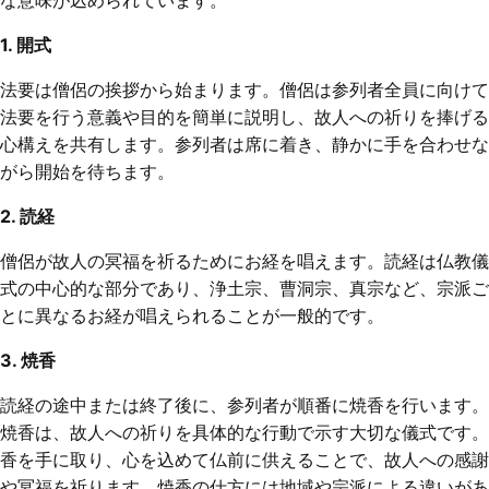
1. 開式
法要は僧侶の挨拶から始まります。僧侶は参列者全員に向けて
法要を行う意義や目的を簡単に説明し、故人への祈りを捧げる
心構えを共有します。参列者は席に着き、静かに手を合わせな
がら開始を待ちます。
2. 読経
僧侶が故人の冥福を祈るためにお経を唱えます。読経は仏教儀
式の中心的な部分であり、浄土宗、曹洞宗、真宗など、宗派ご
とに異なるお経が唱えられることが一般的です。
3. 焼香
読経の途中または終了後に、参列者が順番に焼香を行います。
焼香は、故人への祈りを具体的な行動で示す大切な儀式です。
香を手に取り、心を込めて仏前に供えることで、故人への感謝
や冥福を祈ります。焼香の仕方には地域や宗派による違いがあ