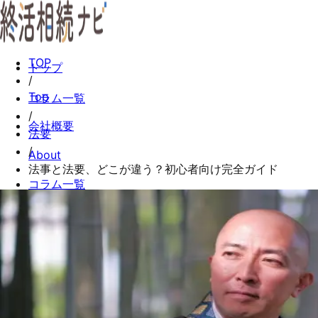
TOP
トップ
/
Top
コラム一覧
/
会社概要
法要
/
About
法事と法要、どこが違う？初心者向け完全ガイド
コラム一覧
Columns
お問い合わせ
Contact