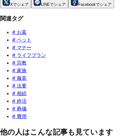
Xでシェア
LINEでシェア
Facebookでシェア
関連タグ
#
お墓
#
ペット
#
マナー
#
ライフプラン
#
宗教
#
家族
#
服装
#
法要
#
相続
#
終活
#
葬儀
#
費用
他の人はこんな記事も見ています