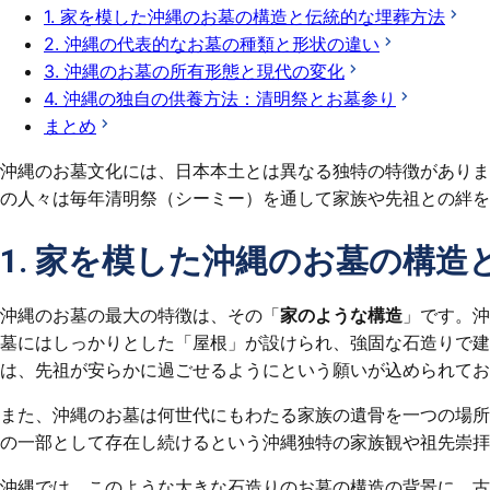
1. 家を模した沖縄のお墓の構造と伝統的な埋葬方法
2. 沖縄の代表的なお墓の種類と形状の違い
3. 沖縄のお墓の所有形態と現代の変化
4. 沖縄の独自の供養方法：清明祭とお墓参り
まとめ
沖縄のお墓文化には、日本本土とは異なる独特の特徴がありま
の人々は毎年清明祭（シーミー）を通して家族や先祖との絆を
1. 家を模した沖縄のお墓の構造
沖縄のお墓の最大の特徴は、その「
家のような構造
」です。沖
墓にはしっかりとした「屋根」が設けられ、強固な石造りで建
は、先祖が安らかに過ごせるようにという願いが込められてお
また、沖縄のお墓は何世代にもわたる家族の遺骨を一つの場所
の一部として存在し続けるという沖縄独特の家族観や祖先崇拝
沖縄では、このような大きな石造りのお墓の構造の背景に、古