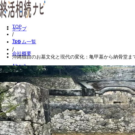
TOP
トップ
/
Top
コラム一覧
/
会社概要
沖縄独自のお墓文化と現代の変化：亀甲墓から納骨堂ま
About
コラム一覧
Columns
お問い合わせ
Contact