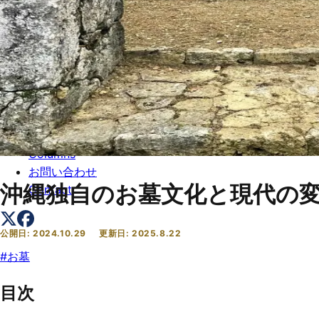
トップ
Top
会社概要
About
コラム一覧
Columns
お問い合わせ
沖縄独自のお墓文化と現代の
Contact
公開日:
2024.10.29
更新日:
2025.8.22
#
お墓
目次