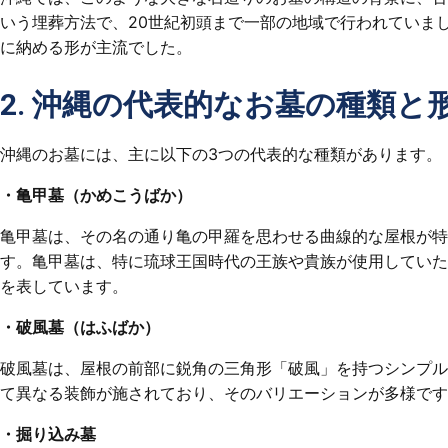
いう埋葬方法で、20世紀初頭まで一部の地域で行われていま
に納める形が主流でした。
2. 沖縄の代表的なお墓の種類と
沖縄のお墓には、主に以下の3つの代表的な種類があります。
・亀甲墓（かめこうばか）
亀甲墓は、その名の通り亀の甲羅を思わせる曲線的な屋根が特
す。亀甲墓は、特に琉球王国時代の王族や貴族が使用していた
を表しています。
・破風墓（はふばか）
破風墓は、屋根の前部に鋭角の三角形「破風」を持つシンプル
て異なる装飾が施されており、そのバリエーションが多様です
・掘り込み墓