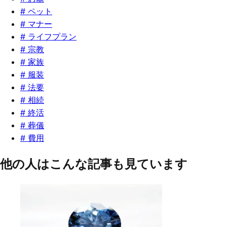
#
ペット
#
マナー
#
ライフプラン
#
宗教
#
家族
#
服装
#
法要
#
相続
#
終活
#
葬儀
#
費用
他の人はこんな記事も見ています