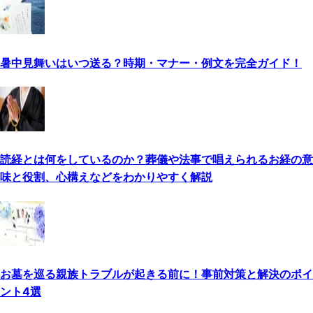
暑中見舞いはいつ送る？時期・マナー・例文を完全ガイド！
読経とは何をしているのか？葬儀や法事で唱えられるお経の意
味と役割、心構えなどをわかりやすく解説
お墓を巡る親族トラブルが起きる前に！事前対策と解決のポイ
ント4選