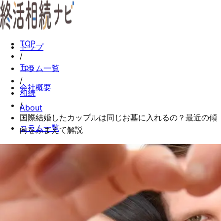
TOP
トップ
/
Top
コラム一覧
/
会社概要
相続
/
About
国際結婚したカップルは同じお墓に入れるの？最近の傾
コラム一覧
向をふまえて解説
Columns
お問い合わせ
Contact