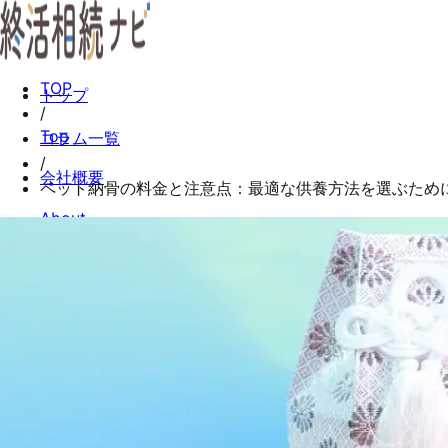
TOP
トップ
/
Top
コラム一覧
/
会社概要
ペット納骨の料金と注意点：最適な供養方法を選ぶため
About
コラム一覧
Columns
お問い合わせ
Contact