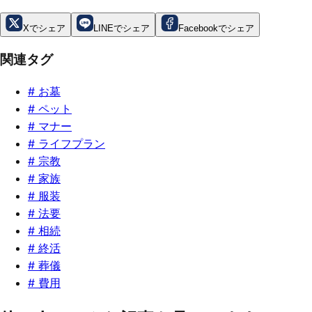
Xでシェア
LINEでシェア
Facebookでシェア
関連タグ
#
お墓
#
ペット
#
マナー
#
ライフプラン
#
宗教
#
家族
#
服装
#
法要
#
相続
#
終活
#
葬儀
#
費用