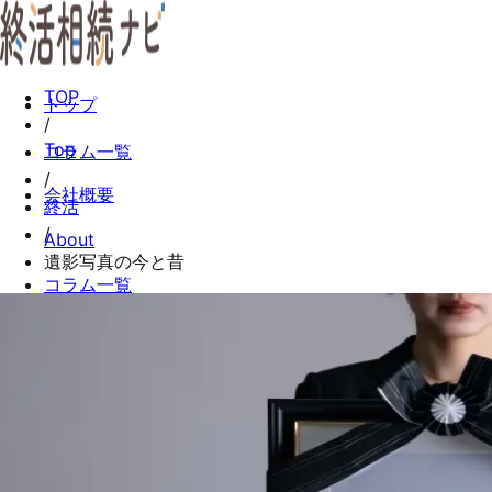
TOP
トップ
/
Top
コラム一覧
/
会社概要
終活
/
About
遺影写真の今と昔
コラム一覧
Columns
お問い合わせ
Contact