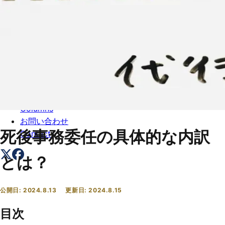
トップ
Top
会社概要
About
コラム一覧
Columns
お問い合わせ
死後事務委任の具体的な内訳
Contact
とは？
公開日:
2024.8.13
更新日:
2024.8.15
目次