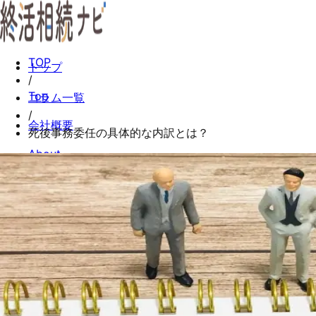
TOP
トップ
/
Top
コラム一覧
/
会社概要
死後事務委任の具体的な内訳とは？
About
コラム一覧
Columns
お問い合わせ
Contact