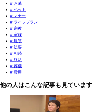
#
お墓
#
ペット
#
マナー
#
ライフプラン
#
宗教
#
家族
#
服装
#
法要
#
相続
#
終活
#
葬儀
#
費用
他の人はこんな記事も見ています