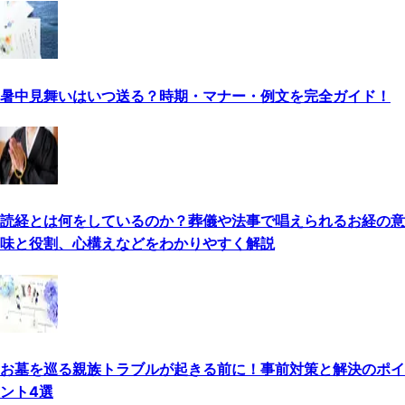
暑中見舞いはいつ送る？時期・マナー・例文を完全ガイド！
読経とは何をしているのか？葬儀や法事で唱えられるお経の意
味と役割、心構えなどをわかりやすく解説
お墓を巡る親族トラブルが起きる前に！事前対策と解決のポイ
ント4選