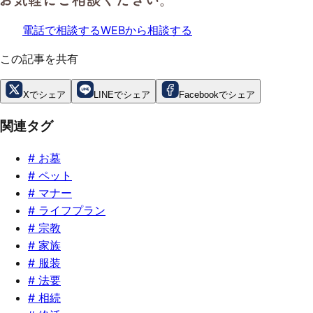
電話で相談する
WEBから相談する
この記事を共有
Xでシェア
LINEでシェア
Facebookでシェア
関連タグ
#
お墓
#
ペット
#
マナー
#
ライフプラン
#
宗教
#
家族
#
服装
#
法要
#
相続