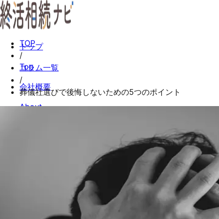
TOP
トップ
/
Top
コラム一覧
/
会社概要
葬儀社選びで後悔しないための5つのポイント
About
コラム一覧
Columns
お問い合わせ
Contact