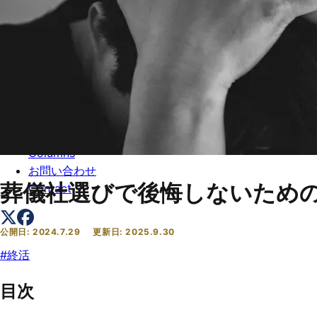
トップ
Top
会社概要
About
コラム一覧
Columns
お問い合わせ
葬儀社選びで後悔しないため
Contact
公開日:
2024.7.29
更新日:
2025.9.30
#
終活
目次