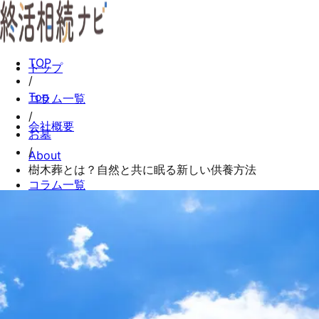
TOP
トップ
/
Top
コラム一覧
/
会社概要
お墓
/
About
樹木葬とは？自然と共に眠る新しい供養方法
コラム一覧
Columns
お問い合わせ
Contact