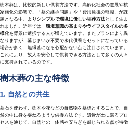
樹木葬は、比較的新しい供養方法です。高齢化社会の進展や核
家族化の影響で、「墓の継承問題」や「費用負担の軽減」が課
題となる中、
よりシンプルで環境に優しい埋葬方法
として生ま
れました。近年では、
環境意識の高まりやライフスタイルの多
様化
を背景に選択する人が増えています。またプランにより異
なりますが、墓じまいが不要で永代供養もセットになっている
場合が多く、無縁墓になる心配がない点も注目されています。
これにより、故人を安心して供養できる方法として多くの人々
に支持されているのです。
樹木葬の主な特徴
1. 自然との共生
墓石を使わず、樹木や花などの自然物を墓標とすることで、自
然の中に身を委ねるような供養方法です。遺骨が土に還るプロ
セスを通じて、自然との一体感や安らぎを感じられる点が特徴