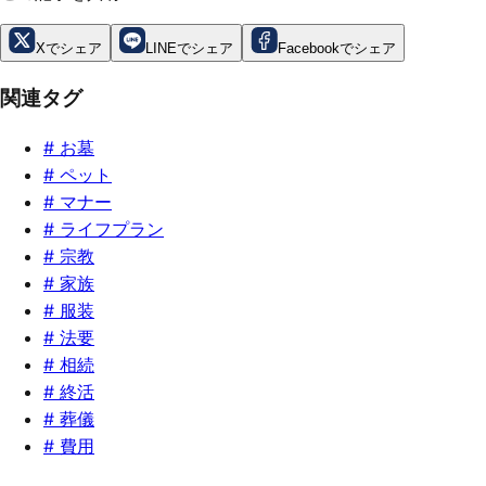
Xでシェア
LINEでシェア
Facebookでシェア
関連タグ
#
お墓
#
ペット
#
マナー
#
ライフプラン
#
宗教
#
家族
#
服装
#
法要
#
相続
#
終活
#
葬儀
#
費用