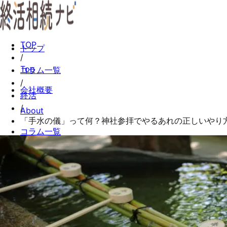
TOP
トップ
/
Top
コラム一覧
/
会社概要
終活
/
About
「手水の儀」って何？神社参拝でやるあれの正しいやり
コラム一覧
Columns
お問い合わせ
Contact