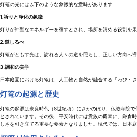
灯篭の光には以下のような象徴的な意味があります
1.祈りと浄化の象徴
灯りが神聖なエネルギーを宿すとされ、場所を清める役割を果
2.道しるべ
灯篭がともす光は、訪れる人々の道を照らし、正しい方向へ導
3.調和の美学
日本庭園における灯篭は、人工物と自然が融合する「わび・さ
灯篭の起源と歴史
灯篭の起源は奈良時代（8世紀頃）にさかのぼり、仏教寺院で
とされています。その後、平安時代には貴族の庭園に、鎌倉時
しさを引き立てる重要な要素となりました。現代では、日本庭