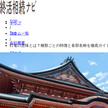
TOP
トップ
/
Top
コラム一覧
/
会社概要
灯篭の意味とは？種類ごとの特徴と各部名称を徹底ガイ
About
コラム一覧
Columns
お問い合わせ
Contact