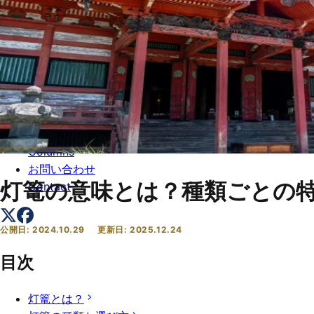
トップ
Top
会社概要
About
コラム一覧
Columns
お問い合わせ
灯篭の意味とは？種類ごとの
Contact
公開日:
2024.10.29
更新日:
2025.12.24
目次
灯篭とは？