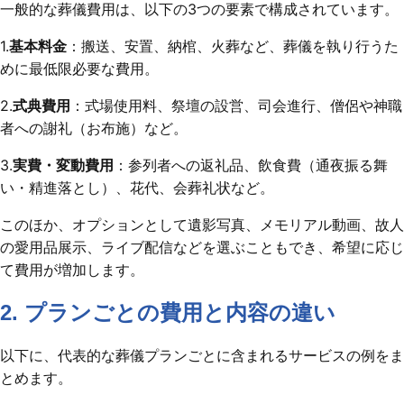
一般的な葬儀費用は、以下の3つの要素で構成されています。
1.
基本料金
：搬送、安置、納棺、火葬など、葬儀を執り行うた
めに最低限必要な費用。
2.
式典費用
：式場使用料、祭壇の設営、司会進行、僧侶や神職
者への謝礼（お布施）など。
3.
実費・変動費用
：参列者への返礼品、飲食費（通夜振る舞
い・精進落とし）、花代、会葬礼状など。
このほか、オプションとして遺影写真、メモリアル動画、故人
の愛用品展示、ライブ配信などを選ぶこともでき、希望に応じ
て費用が増加します。
2. プランごとの費用と内容の違い
以下に、代表的な葬儀プランごとに含まれるサービスの例をま
とめます。