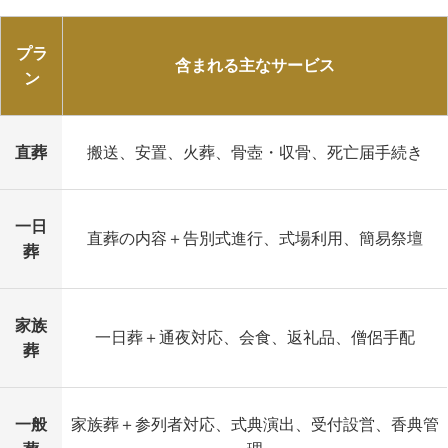
プラ
含まれる主なサービス
ン
直葬
搬送、安置、火葬、骨壺・収骨、死亡届手続き
一日
直葬の内容＋告別式進行、式場利用、簡易祭壇
葬
家族
一日葬＋通夜対応、会食、返礼品、僧侶手配
葬
一般
家族葬＋参列者対応、式典演出、受付設営、香典管