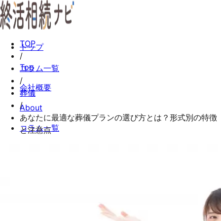
TOP
トップ
/
Top
コラム一覧
/
会社概要
葬儀
/
About
あなたに最適な葬儀プランの選び方とは？形式別の特徴
コラム一覧
と注意点
Columns
お問い合わせ
Contact