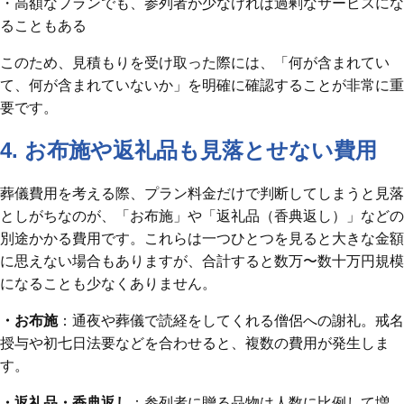
・高額なプランでも、参列者が少なければ過剰なサービスにな
ることもある
このため、見積もりを受け取った際には、「何が含まれてい
て、何が含まれていないか」を明確に確認することが非常に重
要です。
4. お布施や返礼品も見落とせない費用
葬儀費用を考える際、プラン料金だけで判断してしまうと見落
としがちなのが、「お布施」や「返礼品（香典返し）」などの
別途かかる費用です。これらは一つひとつを見ると大きな金額
に思えない場合もありますが、合計すると数万〜数十万円規模
になることも少なくありません。
・お布施
：通夜や葬儀で読経をしてくれる僧侶への謝礼。戒名
授与や初七日法要などを合わせると、複数の費用が発生しま
す。
・返礼品・香典返し
：参列者に贈る品物は人数に比例して増