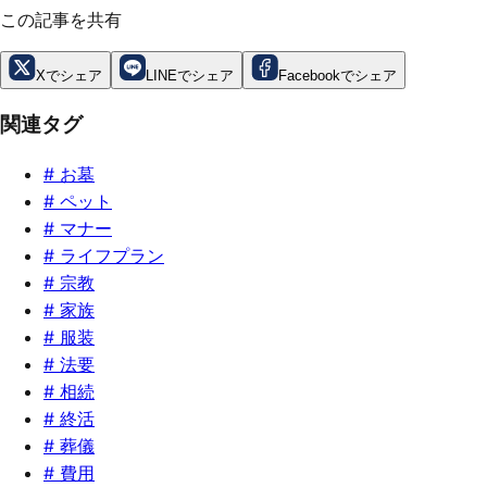
この記事を共有
Xでシェア
LINEでシェア
Facebookでシェア
関連タグ
#
お墓
#
ペット
#
マナー
#
ライフプラン
#
宗教
#
家族
#
服装
#
法要
#
相続
#
終活
#
葬儀
#
費用