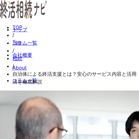
TOP
トップ
/
Top
コラム一覧
/
会社概要
相続
/
About
自治体による終活支援とは？安心のサービス内容と活用
コラム一覧
法を徹底解説
Columns
お問い合わせ
Contact