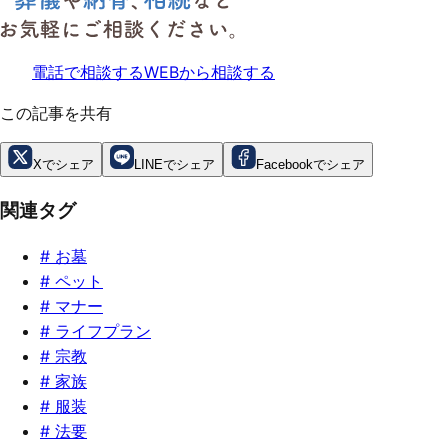
電話で相談する
WEBから相談する
この記事を共有
Xでシェア
LINEでシェア
Facebookでシェア
関連タグ
#
お墓
#
ペット
#
マナー
#
ライフプラン
#
宗教
#
家族
#
服装
#
法要