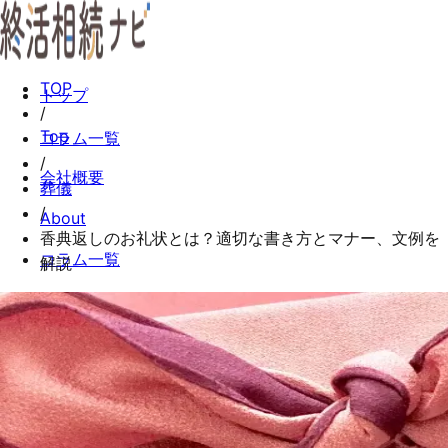
TOP
トップ
/
Top
コラム一覧
/
会社概要
葬儀
/
About
香典返しのお礼状とは？適切な書き方とマナー、文例を
コラム一覧
解説
Columns
お問い合わせ
Contact