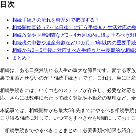
目次
相続手続きの流れを時系列で把握する
相続開始直後（7～14日後）に行う手続きと生活対応の
相続放棄や財産調査など3～4カ月以内に済ませるべき対
相続税の申告や遺産分割など10カ月～1年以内の重要手
相続から2～5年後に対応すべき手続きと中長期的な相続
まとめ
相続は、ある日突然訪れる人生の重大な節目です。愛する家族
裏で見落とせないのが「相続手続き」です。これは、単に財産
相続手続きには、いくつものステップが存在し、必要な対応も
応、さらには数年にわたって続く登記や不動産の整理など、全
本記事では、相続開始から最大5年先までにやるべき相続手続
こり得る相続に対して、いつ何をすべきかを明確にしておくこ
「相続手続きでやるべきことまとめ！必要書類や期限も紹介」