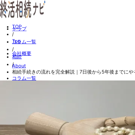
TOP
トップ
/
Top
コラム一覧
/
会社概要
相続
/
About
相続手続きの流れを完全解説｜7日後から5年後までにや
コラム一覧
Columns
お問い合わせ
Contact