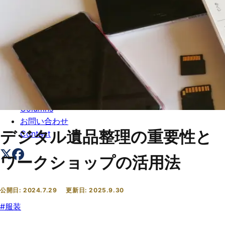
トップ
Top
会社概要
About
コラム一覧
Columns
お問い合わせ
デジタル遺品整理の重要性と
Contact
ワークショップの活用法
公開日:
2024.7.29
更新日:
2025.9.30
#
服装