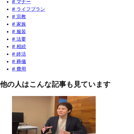
#
マナー
#
ライフプラン
#
宗教
#
家族
#
服装
#
法要
#
相続
#
終活
#
葬儀
#
費用
他の人はこんな記事も見ています