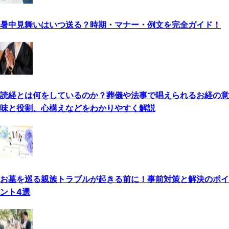
暑中見舞いはいつ送る？時期・マナー・例文を完全ガイド！
読経とは何をしているのか？葬儀や法事で唱えられるお経の意
味と役割、心構えなどをわかりやすく解説
お墓を巡る親族トラブルが起きる前に！事前対策と解決のポイ
ント4選