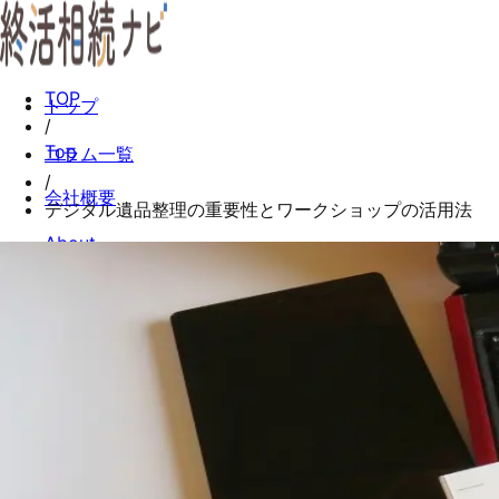
TOP
トップ
/
Top
コラム一覧
/
会社概要
デジタル遺品整理の重要性とワークショップの活用法
About
コラム一覧
Columns
お問い合わせ
Contact