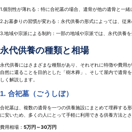
1.個別性が薄れる：特に合祀墓の場合、遺骨が他の遺骨と一
2.お墓参りの習慣が変わる：永代供養の形式によっては、従
3.地域や宗派による制約：一部の地域や宗派では、永代供養
永代供養の種類と相場
永代供養にはさまざまな種類があり、それぞれに特徴や費用が
自然に還ることを目的とした「樹木葬」、そして屋内で遺骨を
しく解説します。
1. 合祀墓（ごうしぼ）
合祀墓は、複数の遺骨を一つの供養施設にまとめて埋葬する形
に安いため、多くの人にとって手軽に利用できる供養方法とさ
費用相場：
5万円～30万円