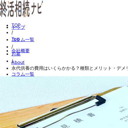
TOP
トップ
/
Top
コラム一覧
/
会社概要
お墓
/
About
永代供養の費用はいくらかかる？種類とメリット・デメ
コラム一覧
Columns
お問い合わせ
Contact