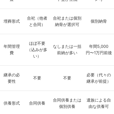
合祀（他者
合祀または個別
埋葬形式
個別納骨
と合同）
納骨が選択可
ほぼ不要
年間管理
なしまたは一括
年間5,000
（込みが多
費
前納が多い
円〜1万円前後
い）
継承の必
必要（代々の
不要
不要
要性
継承が前提）
合同供養または
遺族による自
供養形式
合同供養
個別供養
由な供養可