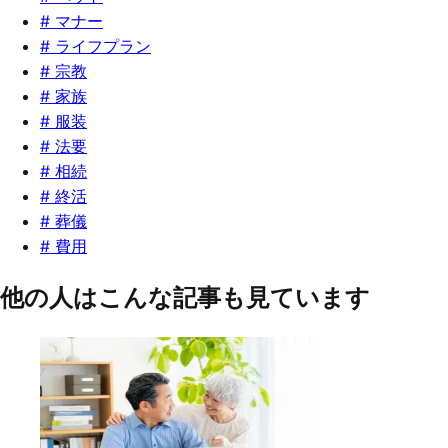
#
マナー
#
ライフプラン
#
宗教
#
家族
#
服装
#
法要
#
相続
#
終活
#
葬儀
#
費用
他の人はこんな記事も見ています