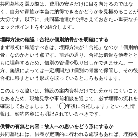
共同墓地を選ぶ際は、費用の安さだけに目を向けるのではな
く、自分や家族が本当に納得できるかどうかを見極めることが
大切です。以下に、共同墓地選びで押さえておきたい重要なチ
ェックポイントを4つ紹介します。
埋葬方法の確認：合祀か個別納骨かを明確にする
まず最初に確認すべきは、埋葬方法が「合祀」なのか「個別納
骨」なのかという点です。前述の通り、合祀は遺骨を他者とと
もに埋葬するため、個別の管理や取り出しができません。一
方、施設によっては一定期間だけ個別の骨壺で保管し、その後
合祀に移すという形式を取っているところもあります。
このような違いは、施設の案内資料だけでは分かりにくいこと
もあるため、現地見学や事前相談を通じて、必ず埋葬の流れを
確認しておきましょう。「◯年後に合祀します」といった情
報は、契約内容にも明記されているべきです。
供養の有無と内容：故人への思いをどう形にするか
共同墓地には、供養が定期的に行われる施設もあれば、埋葬後