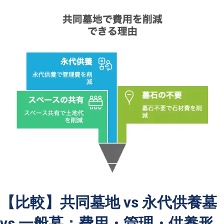
【比較】共同墓地 vs 永代供養墓
vs 一般墓：費用・管理・供養形