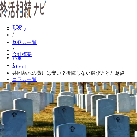
TOP
トップ
/
Top
コラム一覧
/
会社概要
お墓
/
About
共同墓地の費用は安い？後悔しない選び方と注意点
コラム一覧
Columns
お問い合わせ
Contact