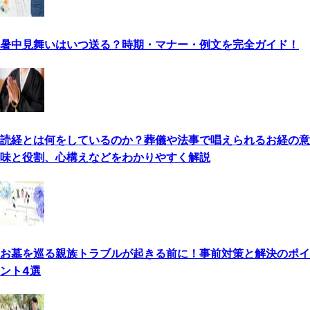
暑中見舞いはいつ送る？時期・マナー・例文を完全ガイド！
読経とは何をしているのか？葬儀や法事で唱えられるお経の意
味と役割、心構えなどをわかりやすく解説
お墓を巡る親族トラブルが起きる前に！事前対策と解決のポイ
ント4選