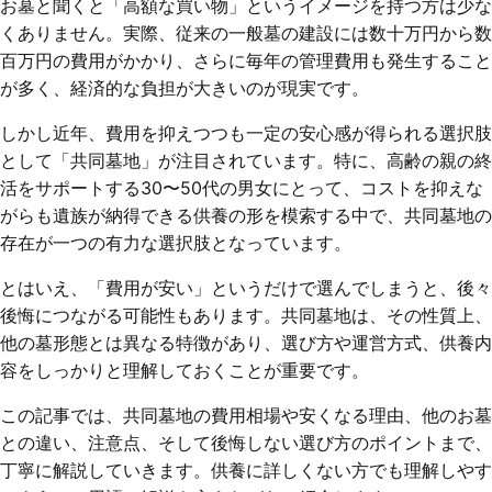
お墓と聞くと「高額な買い物」というイメージを持つ方は少な
くありません。実際、従来の一般墓の建設には数十万円から数
百万円の費用がかかり、さらに毎年の管理費用も発生すること
が多く、経済的な負担が大きいのが現実です。
しかし近年、費用を抑えつつも一定の安心感が得られる選択肢
として「共同墓地」が注目されています。特に、高齢の親の終
活をサポートする30〜50代の男女にとって、コストを抑えな
がらも遺族が納得できる供養の形を模索する中で、共同墓地の
存在が一つの有力な選択肢となっています。
とはいえ、「費用が安い」というだけで選んでしまうと、後々
後悔につながる可能性もあります。共同墓地は、その性質上、
他の墓形態とは異なる特徴があり、選び方や運営方式、供養内
容をしっかりと理解しておくことが重要です。
この記事では、共同墓地の費用相場や安くなる理由、他のお墓
との違い、注意点、そして後悔しない選び方のポイントまで、
丁寧に解説していきます。供養に詳しくない方でも理解しやす