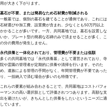
用が大きく下がります。
墓石が不要、または簡易なため石材費が削減される
一般墓では、個別の墓石を建てることが通例であり、これには
石材選びや加工費、設置費が含まれ、少なくとも50万円以上
かかることが多いです。一方、共同墓地では、墓石を設置しな
いか、プレート型の簡易な石碑のみで済ませることが多く、こ
の分の費用が発生しません。
永代供養と一体化されており、管理費が不要または低額
多くの共同墓地では「永代供養墓」として運営されており、寺
院や霊園の管理者が定期的に供養や清掃を行います。そのた
め、遺族による管理の手間がなく、年間管理費が不要であった
り、一括納入で済む場合が多いのも特徴です。
これらの要素が組み合わさることで、共同墓地はコストパフォ
ーマンスの高い選択肢として評価されつつあります。高額な支
出を避けたいが、きちんとした供養をしたいというニーズに適
しています。