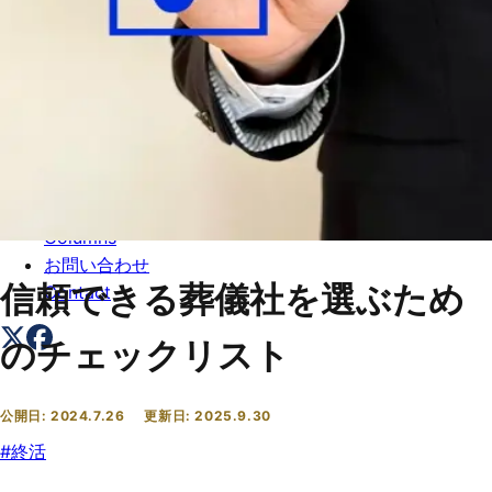
トップ
Top
会社概要
About
コラム一覧
Columns
お問い合わせ
信頼できる葬儀社を選ぶため
Contact
のチェックリスト
公開日:
2024.7.26
更新日:
2025.9.30
#
終活