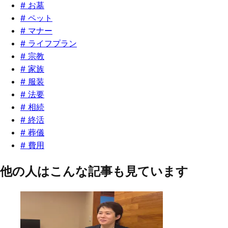
#
お墓
#
ペット
#
マナー
#
ライフプラン
#
宗教
#
家族
#
服装
#
法要
#
相続
#
終活
#
葬儀
#
費用
他の人はこんな記事も見ています