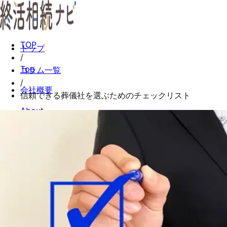
TOP
トップ
/
Top
コラム一覧
/
会社概要
信頼できる葬儀社を選ぶためのチェックリスト
About
コラム一覧
Columns
お問い合わせ
Contact