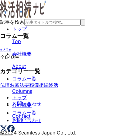
記事を検索
トップ
コラム一覧
Top
«
70
»
会社概要
全
840
件
About
カテゴリー一覧
コラム一覧
仏壇
お墓
法要
葬儀
相続
終活
Columns
トップ
お問い合わせ
会社概要
コラム一覧
Contact
お問い合わせ
©
2024
Seamless Japan Co., Ltd.